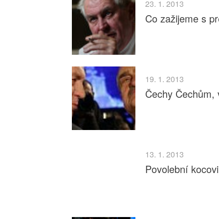
23. 1. 2013
Co zažijeme s 
19. 1. 2013
Čechy Čechům, 
13. 1. 2013
Povolební kocov