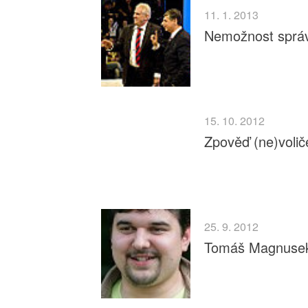
11. 1. 2013
Nemožnost správ
15. 10. 2012
Zpověď (ne)volič
25. 9. 2012
Tomáš Magnusek 