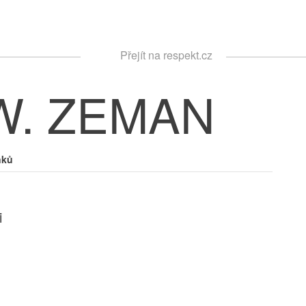
Respekt
Přejít na respekt.cz
Vyhledávání
W. ZEMAN
nků
i